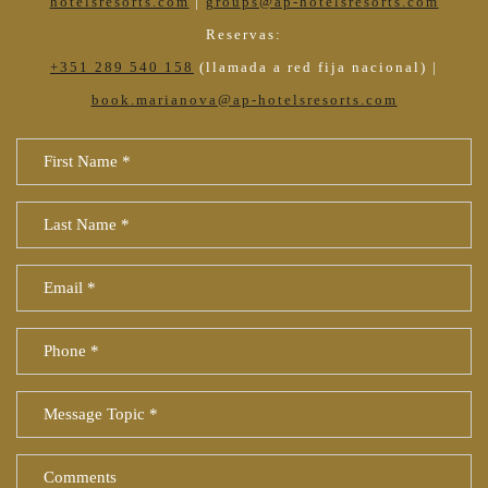
hotelsresorts.com
|
groups@ap-hotelsresorts.com
Reservas:
+351 289 540 158
(llamada a red fija nacional) |
book.marianova@ap-hotelsresorts.com