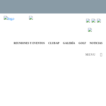
info@ap-hotelsresorts.com
+351 289 540 100 (llamada a la red fija nacional)
REUNIONES Y EVENTOS
CLUB AP
GALERÍA
GOLF
NOTICIAS
MENU