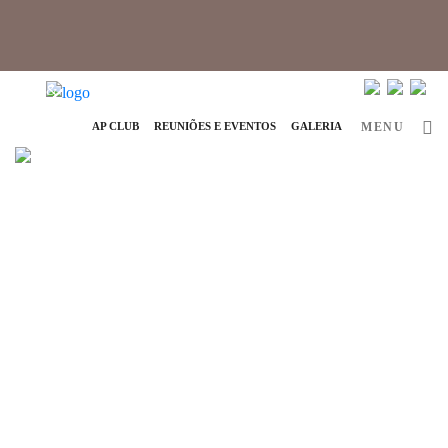
info@ap-hotelsresorts.com
+351 289 540 100 Chamada para Rede Fixa Nacional
AP CLUB
REUNIÕES E EVENTOS
GALERIA
MENU