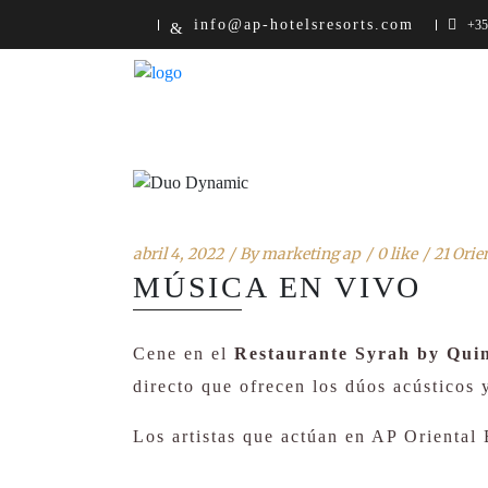
info@ap-hotelsresorts.com
+351
abril 4, 2022
By
marketing ap
0 like
21 Orien
MÚSICA EN VIVO
Cene en el
Restaurante Syrah by Quin
directo que ofrecen los dúos acústicos 
Los artistas que actúan en AP Oriental