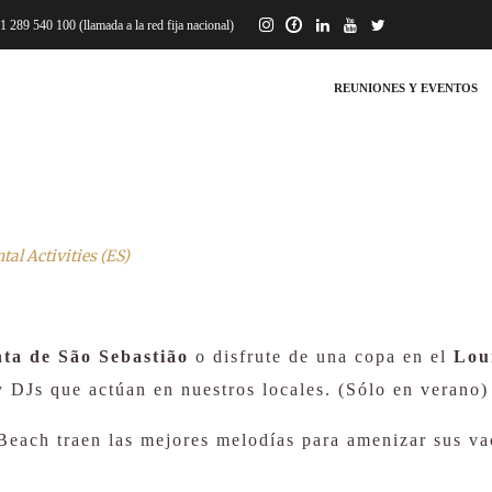
 289 540 100 (llamada a la red fija nacional)
REUNIONES Y EVENTOS
tal Activities (ES)
ta de São Sebastião
o disfrute de una copa en el
Lou
y DJs que actúan en nuestros locales. (Sólo en verano)
 Beach traen las mejores melodías para amenizar sus v