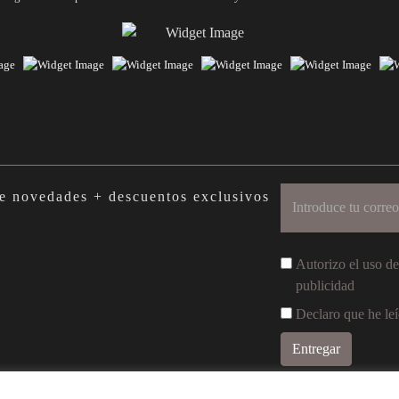
ibe novedades + descuentos exclusivos
Autorizo ​​el uso 
publicidad
Declaro que he leí
Livro de Elogios
Livro de Reclamações