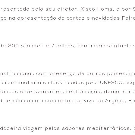
resentado pelo seu diretor, Xisco Homs, e por
ça na apresentação do cartaz e novidades Feir
de 200 standes e 7 palcos, com representantes
institucional, com presença de outros países, ins
lturais imateriais classificados pela UNESCO, e
otânicas e de sementes, restauração, demonstr
terrânica com concertos ao vivo da Argélia, Fra
rdadeira viagem pelos sabores mediterrânicos, 