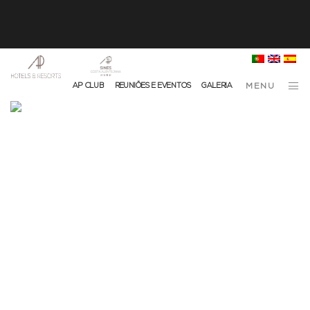
info@ap-hotelsresorts.com
+351 289 540 100 Chamada para Rede Fixa Nacional
AP CLUB
REUNIÕES E EVENTOS
GALERIA
MENU