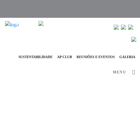
info@ap-hotelsresorts.com
+351 289 540 100 Chamada para Rede Fixa Nacional
SUSTENTABILIDADE
AP CLUB
REUNIÕES E EVENTOS
GALERIA
MENU