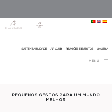
info@ap-hotelsresorts.com
+351 289 540 100 Chamada para Rede Fixa Nacional
SUSTENTABILIDADE
AP CLUB
REUNIÕES E EVENTOS
GALERIA
MENU
PEQUENOS GESTOS PARA UM MUNDO
MELHOR