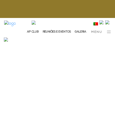
info@ap-hotelsresorts.com
+351 289 540 100 Chamada para Rede Fixa Nacional
AP CLUB
REUNIÕES E EVENTOS
GALERIA
MENU