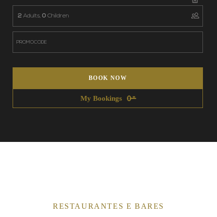
2
Adults,
0
Children
BOOK NOW
My Bookings
RESTAURANTES E BARES