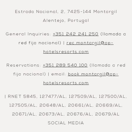
Estrada Nacional, 2, 7425-144 Montargil
Alentejo, Portugal
General Inquiries:
+351 242 241 250
(llamada a
red fija nacional)
|
rec.montargil@ap-
hotelsresorts.com
Reservations:
+351 289 540 100
(llamada a red
fija nacional) | email:
book.montargil@ap-
hotelsresorts.com
| RNET 5845, 127477/AL, 127509/AL, 127500/AL,
127505/AL, 20648/AL, 20661/AL, 20669/AL,
20671/AL, 20673/AL, 20676/AL, 20679/AL
SOCIAL MEDIA