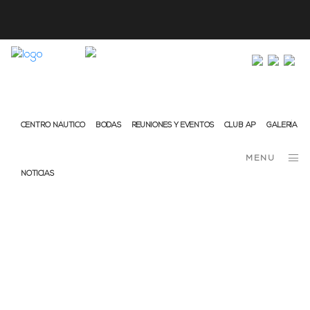
info@ap-hotelsresorts.com
+351 289 540 100 (llamada a la red fija nacional)
CENTRO NÁUTICO
BODAS
REUNIONES Y EVENTOS
CLUB AP
GALERÍA
MENU
NOTICIAS