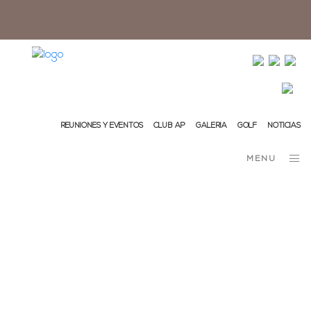
info@ap-hotelsresorts.com
+351 289 540 100 (llamada a la red fija nacional)
REUNIONES Y EVENTOS
CLUB AP
GALERÍA
GOLF
NOTICIAS
MENU