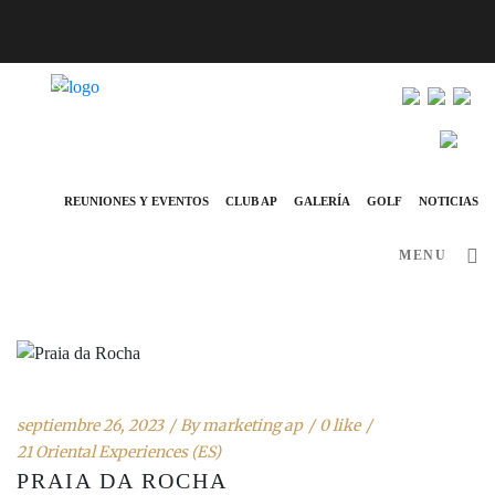
info@ap-hotelsresorts.com
+351 289 540 100 (llamada a la red fija nacional)
REUNIONES Y EVENTOS
CLUB AP
GALERÍA
GOLF
NOTICIAS
MENU
septiembre 26, 2023
By
marketing ap
0 like
21 Oriental Experiences (ES)
PRAIA DA ROCHA