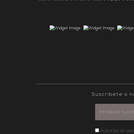
Suscríbete a n
Autorizo ​​el u