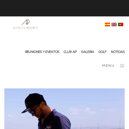
info@ap-hotelsresorts.com
+351 289 540 100 (llamada a la red fija nacional)
REUNIONES Y EVENTOS
CLUB AP
GALERÍA
GOLF
NOTICIAS
MENU