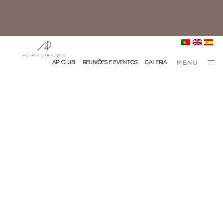
info@ap-hotelsresorts.com
+351 289 540 100 Chamada para Rede Fixa Nacional
AP CLUB
REUNIÕES E EVENTOS
GALERIA
MENU