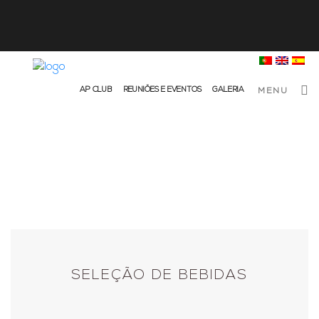
info@ap-hotelsresorts.com
+351 289 540 100 Chamada para Rede Fixa Nacional
AP CLUB
REUNIÕES E EVENTOS
GALERIA
MENU
SELEÇÃO DE BEBIDAS