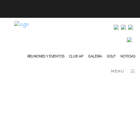
info@ap-hotelsresorts.com
+351 289 540 100 (llamada a la red fija nacional)
REUNIONES Y EVENTOS
CLUB AP
GALERÍA
GOLF
NOTICIAS
MENU