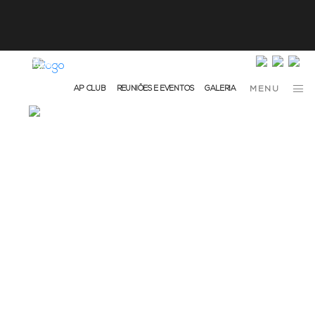
info@ap-hotelsresorts.com
+351 289 540 100 Chamada para Rede Fixa Nacional
AP CLUB
REUNIÕES E EVENTOS
GALERIA
MENU
Janeiro 27, 2026
Notícias
O QUE FAZER NO PORTO COM
CRIANÇAS: 12 ATIVIDADES
IMPERDÍVEIS PARA TODA A