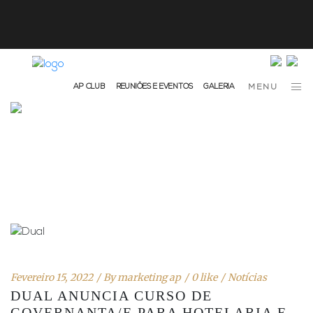
info@ap-hotelsresorts.com
+351 289 540 100 Chamada para Rede Fixa Nacional
AP CLUB
REUNIÕES E EVENTOS
GALERIA
MENU
Fevereiro 15, 2022
By
marketing ap
0 like
Notícias
DUAL ANUNCIA CURSO DE
GOVERNANTA/E PARA HOTELARIA E