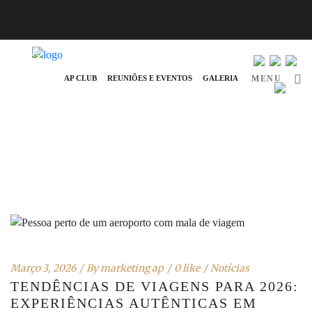
info@ap-hotelsresorts.com
+351 289 540 100 Chamada para Rede Fixa Nacional
AP CLUB
REUNIÕES E EVENTOS
GALERIA
MENU
Março 3, 2026
By
marketing ap
0 like
Notícias
TENDÊNCIAS DE VIAGENS PARA 2026:
EXPERIÊNCIAS AUTÊNTICAS EM